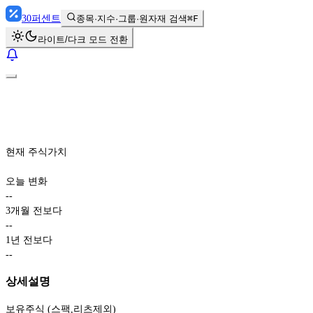
30
퍼센트
종목·지수·그룹·원자재 검색
⌘F
라이트/다크 모드 전환
현재 주식가치
오늘 변화
-
-
3개월 전보다
-
-
1년 전보다
-
-
상세설명
보유주식 (스팩,리츠제외)