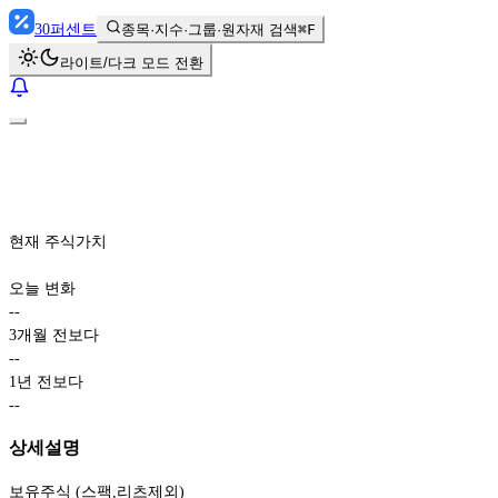
30
퍼센트
종목·지수·그룹·원자재 검색
⌘F
라이트/다크 모드 전환
현재 주식가치
오늘 변화
-
-
3개월 전보다
-
-
1년 전보다
-
-
상세설명
보유주식 (스팩,리츠제외)