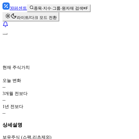
30
퍼센트
종목·지수·그룹·원자재 검색
⌘F
라이트/다크 모드 전환
현재 주식가치
오늘 변화
-
-
3개월 전보다
-
-
1년 전보다
-
-
상세설명
보유주식 (스팩,리츠제외)