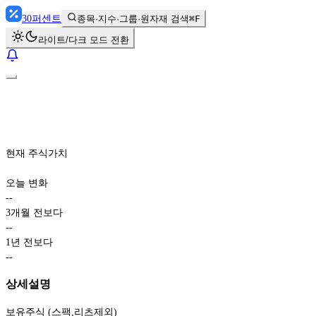
30
퍼센트
종목·지수·그룹·원자재 검색
⌘F
라이트/다크 모드 전환
현재 주식가치
오늘 변화
-
-
3개월 전보다
-
-
1년 전보다
-
-
상세설명
보유주식 (스팩,리츠제외)