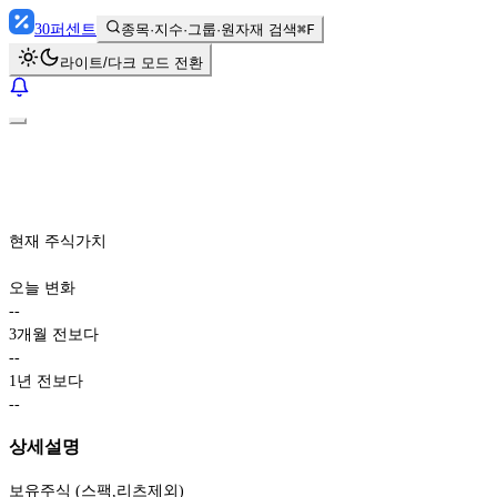
30
퍼센트
종목·지수·그룹·원자재 검색
⌘F
라이트/다크 모드 전환
현재 주식가치
오늘 변화
-
-
3개월 전보다
-
-
1년 전보다
-
-
상세설명
보유주식 (스팩,리츠제외)