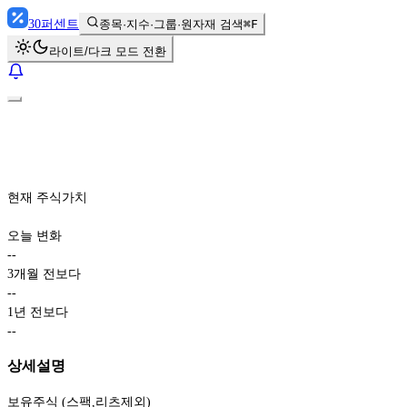
30
퍼센트
종목·지수·그룹·원자재 검색
⌘F
라이트/다크 모드 전환
현재 주식가치
오늘 변화
-
-
3개월 전보다
-
-
1년 전보다
-
-
상세설명
보유주식 (스팩,리츠제외)