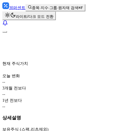
30
퍼센트
종목·지수·그룹·원자재 검색
⌘F
라이트/다크 모드 전환
현재 주식가치
오늘 변화
-
-
3개월 전보다
-
-
1년 전보다
-
-
상세설명
보유주식 (스팩,리츠제외)