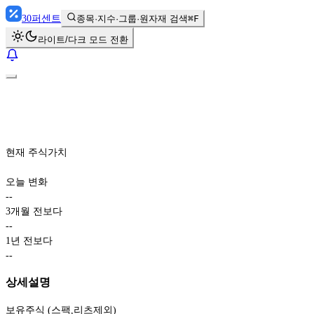
30
퍼센트
종목·지수·그룹·원자재 검색
⌘F
라이트/다크 모드 전환
현재 주식가치
오늘 변화
-
-
3개월 전보다
-
-
1년 전보다
-
-
상세설명
보유주식 (스팩,리츠제외)