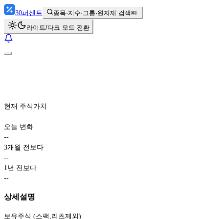
30
퍼센트
종목·지수·그룹·원자재 검색
⌘F
라이트/다크 모드 전환
현재 주식가치
오늘 변화
-
-
3개월 전보다
-
-
1년 전보다
-
-
상세설명
보유주식 (스팩,리츠제외)