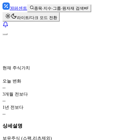
30
퍼센트
종목·지수·그룹·원자재 검색
⌘F
라이트/다크 모드 전환
현재 주식가치
오늘 변화
-
-
3개월 전보다
-
-
1년 전보다
-
-
상세설명
보유주식 (스팩,리츠제외)