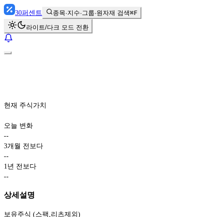
30
퍼센트
종목·지수·그룹·원자재 검색
⌘F
라이트/다크 모드 전환
현재 주식가치
오늘 변화
-
-
3개월 전보다
-
-
1년 전보다
-
-
상세설명
보유주식 (스팩,리츠제외)