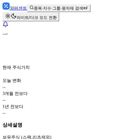
30
퍼센트
종목·지수·그룹·원자재 검색
⌘F
라이트/다크 모드 전환
현재 주식가치
오늘 변화
-
-
3개월 전보다
-
-
1년 전보다
-
-
상세설명
보유주식 (스팩,리츠제외)