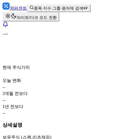
30
퍼센트
종목·지수·그룹·원자재 검색
⌘F
라이트/다크 모드 전환
현재 주식가치
오늘 변화
-
-
3개월 전보다
-
-
1년 전보다
-
-
상세설명
보유주식 (스팩,리츠제외)