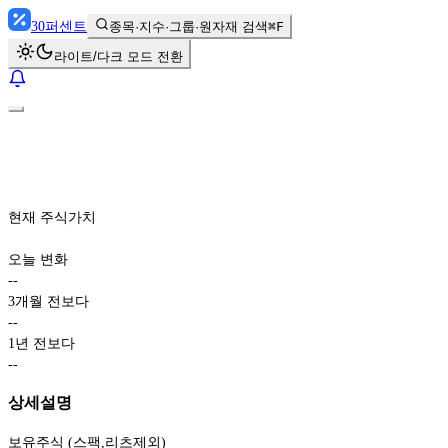
30
퍼센트
종목·지수·그룹·원자재 검색
⌘F
라이트/다크 모드 전환
현재 주식가치
오늘 변화
-
-
3개월 전보다
-
-
1년 전보다
-
-
상세설명
보유주식 (스팩,리츠제외)