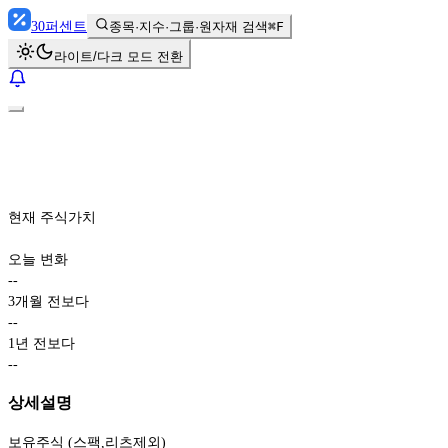
30
퍼센트
종목·지수·그룹·원자재 검색
⌘F
라이트/다크 모드 전환
현재 주식가치
오늘 변화
-
-
3개월 전보다
-
-
1년 전보다
-
-
상세설명
보유주식 (스팩,리츠제외)