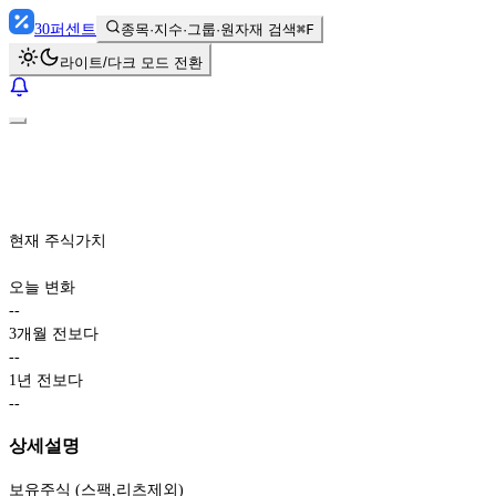
30
퍼센트
종목·지수·그룹·원자재 검색
⌘F
라이트/다크 모드 전환
현재 주식가치
오늘 변화
-
-
3개월 전보다
-
-
1년 전보다
-
-
상세설명
보유주식 (스팩,리츠제외)