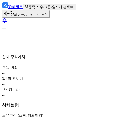
30
퍼센트
종목·지수·그룹·원자재 검색
⌘F
라이트/다크 모드 전환
현재 주식가치
오늘 변화
-
-
3개월 전보다
-
-
1년 전보다
-
-
상세설명
보유주식 (스팩,리츠제외)