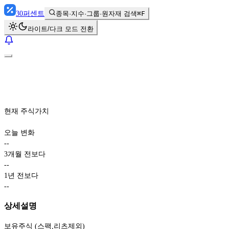
30
퍼센트
종목·지수·그룹·원자재 검색
⌘F
라이트/다크 모드 전환
현재 주식가치
오늘 변화
-
-
3개월 전보다
-
-
1년 전보다
-
-
상세설명
보유주식 (스팩,리츠제외)