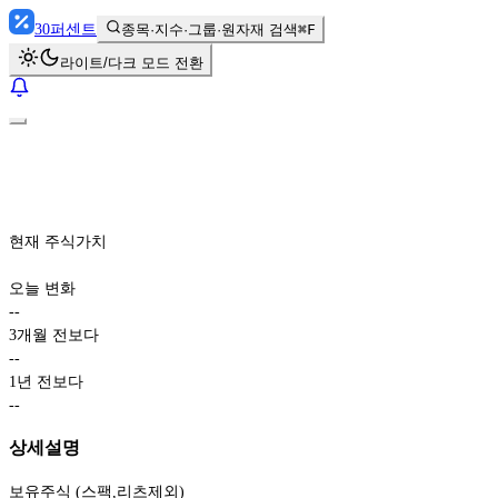
30
퍼센트
종목·지수·그룹·원자재 검색
⌘F
라이트/다크 모드 전환
현재 주식가치
오늘 변화
-
-
3개월 전보다
-
-
1년 전보다
-
-
상세설명
보유주식 (스팩,리츠제외)