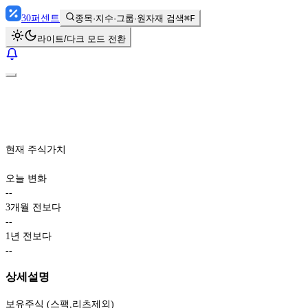
30
퍼센트
종목·지수·그룹·원자재 검색
⌘F
라이트/다크 모드 전환
현재 주식가치
오늘 변화
-
-
3개월 전보다
-
-
1년 전보다
-
-
상세설명
보유주식 (스팩,리츠제외)