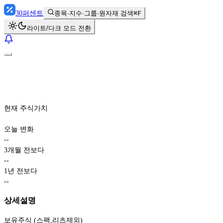
30
퍼센트
종목·지수·그룹·원자재 검색
⌘F
라이트/다크 모드 전환
현재 주식가치
오늘 변화
-
-
3개월 전보다
-
-
1년 전보다
-
-
상세설명
보유주식 (스팩,리츠제외)