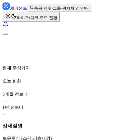
30
퍼센트
종목·지수·그룹·원자재 검색
⌘F
라이트/다크 모드 전환
현재 주식가치
오늘 변화
-
-
3개월 전보다
-
-
1년 전보다
-
-
상세설명
보유주식 (스팩,리츠제외)