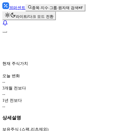
30
퍼센트
종목·지수·그룹·원자재 검색
⌘F
라이트/다크 모드 전환
현재 주식가치
오늘 변화
-
-
3개월 전보다
-
-
1년 전보다
-
-
상세설명
보유주식 (스팩,리츠제외)