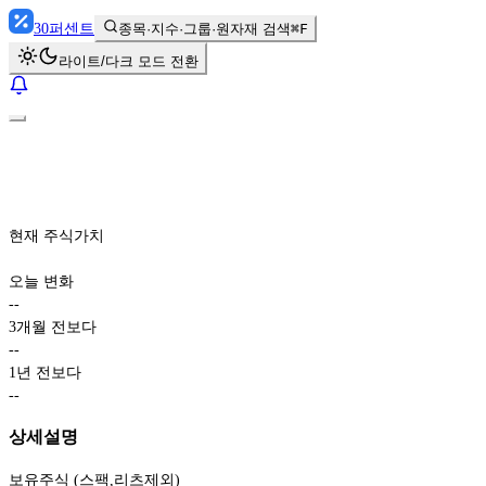
30
퍼센트
종목·지수·그룹·원자재 검색
⌘F
라이트/다크 모드 전환
현재 주식가치
오늘 변화
-
-
3개월 전보다
-
-
1년 전보다
-
-
상세설명
보유주식 (스팩,리츠제외)