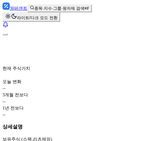
30
퍼센트
종목·지수·그룹·원자재 검색
⌘F
라이트/다크 모드 전환
현재 주식가치
오늘 변화
-
-
3개월 전보다
-
-
1년 전보다
-
-
상세설명
보유주식 (스팩,리츠제외)