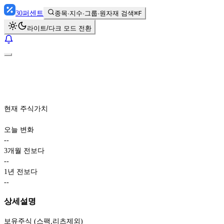
30
퍼센트
종목·지수·그룹·원자재 검색
⌘F
라이트/다크 모드 전환
현재 주식가치
오늘 변화
-
-
3개월 전보다
-
-
1년 전보다
-
-
상세설명
보유주식 (스팩,리츠제외)