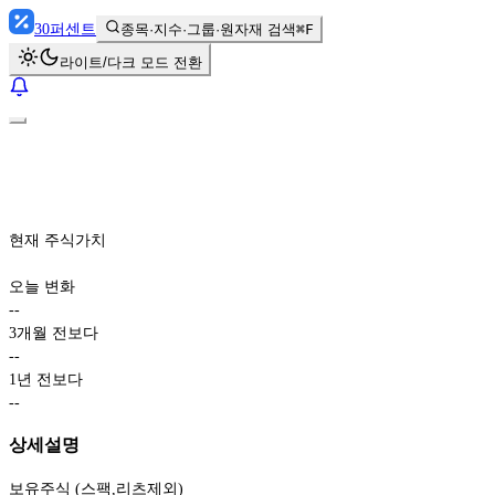
30
퍼센트
종목·지수·그룹·원자재 검색
⌘F
라이트/다크 모드 전환
현재 주식가치
오늘 변화
-
-
3개월 전보다
-
-
1년 전보다
-
-
상세설명
보유주식 (스팩,리츠제외)