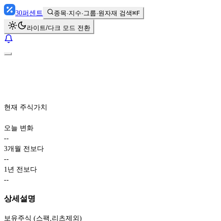
30
퍼센트
종목·지수·그룹·원자재 검색
⌘F
라이트/다크 모드 전환
현재 주식가치
오늘 변화
-
-
3개월 전보다
-
-
1년 전보다
-
-
상세설명
보유주식 (스팩,리츠제외)