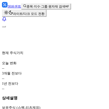
30
퍼센트
종목·지수·그룹·원자재 검색
⌘F
라이트/다크 모드 전환
현재 주식가치
오늘 변화
-
-
3개월 전보다
-
-
1년 전보다
-
-
상세설명
보유주식 (스팩,리츠제외)