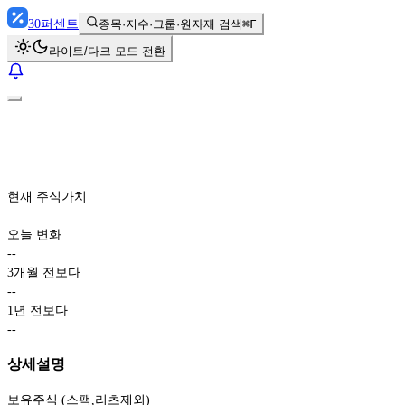
30
퍼센트
종목·지수·그룹·원자재 검색
⌘F
라이트/다크 모드 전환
현재 주식가치
오늘 변화
-
-
3개월 전보다
-
-
1년 전보다
-
-
상세설명
보유주식 (스팩,리츠제외)