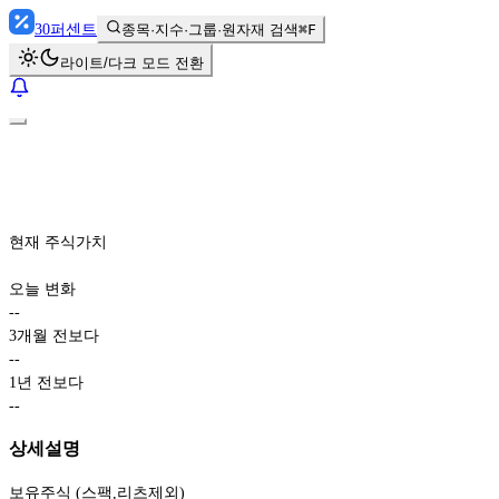
30
퍼센트
종목·지수·그룹·원자재 검색
⌘F
라이트/다크 모드 전환
현재 주식가치
오늘 변화
-
-
3개월 전보다
-
-
1년 전보다
-
-
상세설명
보유주식 (스팩,리츠제외)