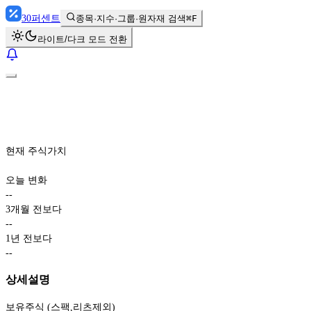
30
퍼센트
종목·지수·그룹·원자재 검색
⌘F
라이트/다크 모드 전환
현재 주식가치
오늘 변화
-
-
3개월 전보다
-
-
1년 전보다
-
-
상세설명
보유주식 (스팩,리츠제외)