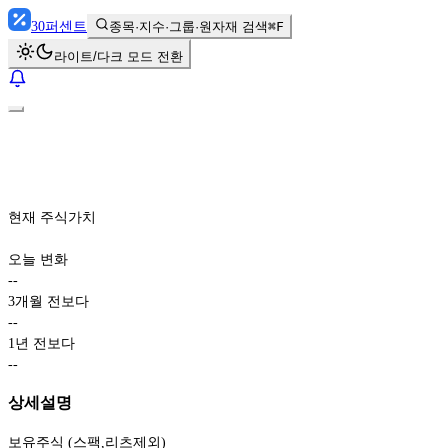
30
퍼센트
종목·지수·그룹·원자재 검색
⌘F
라이트/다크 모드 전환
현재 주식가치
오늘 변화
-
-
3개월 전보다
-
-
1년 전보다
-
-
상세설명
보유주식 (스팩,리츠제외)