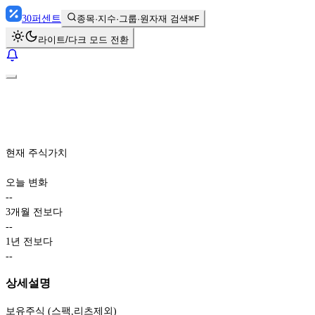
30
퍼센트
종목·지수·그룹·원자재 검색
⌘F
라이트/다크 모드 전환
현재 주식가치
오늘 변화
-
-
3개월 전보다
-
-
1년 전보다
-
-
상세설명
보유주식 (스팩,리츠제외)