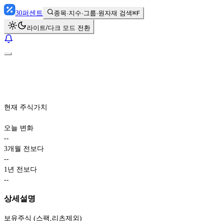
30
퍼센트
종목·지수·그룹·원자재 검색
⌘F
라이트/다크 모드 전환
현재 주식가치
오늘 변화
-
-
3개월 전보다
-
-
1년 전보다
-
-
상세설명
보유주식 (스팩,리츠제외)