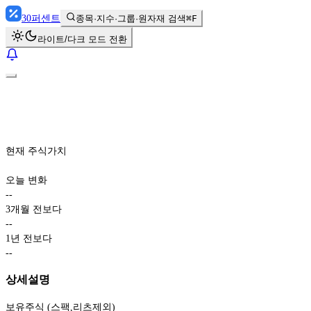
30
퍼센트
종목·지수·그룹·원자재 검색
⌘F
라이트/다크 모드 전환
현재 주식가치
오늘 변화
-
-
3개월 전보다
-
-
1년 전보다
-
-
상세설명
보유주식 (스팩,리츠제외)