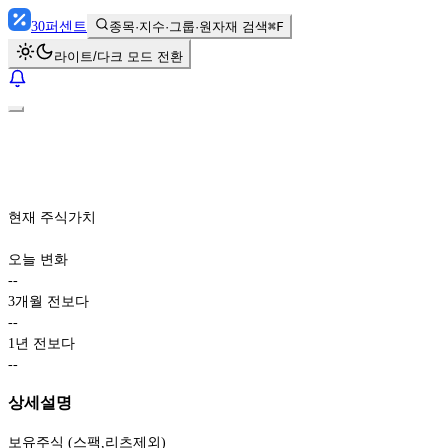
30
퍼센트
종목·지수·그룹·원자재 검색
⌘F
라이트/다크 모드 전환
현재 주식가치
오늘 변화
-
-
3개월 전보다
-
-
1년 전보다
-
-
상세설명
보유주식 (스팩,리츠제외)