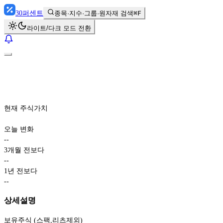
30
퍼센트
종목·지수·그룹·원자재 검색
⌘F
라이트/다크 모드 전환
현재 주식가치
오늘 변화
-
-
3개월 전보다
-
-
1년 전보다
-
-
상세설명
보유주식 (스팩,리츠제외)