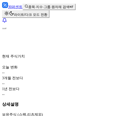
30
퍼센트
종목·지수·그룹·원자재 검색
⌘F
라이트/다크 모드 전환
현재 주식가치
오늘 변화
-
-
3개월 전보다
-
-
1년 전보다
-
-
상세설명
보유주식 (스팩,리츠제외)