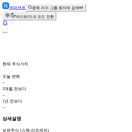
30
퍼센트
종목·지수·그룹·원자재 검색
⌘F
라이트/다크 모드 전환
현재 주식가치
오늘 변화
-
-
3개월 전보다
-
-
1년 전보다
-
-
상세설명
보유주식 (스팩,리츠제외)