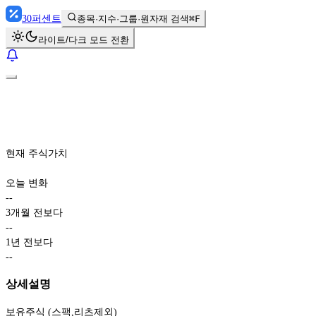
30
퍼센트
종목·지수·그룹·원자재 검색
⌘F
라이트/다크 모드 전환
현재 주식가치
오늘 변화
-
-
3개월 전보다
-
-
1년 전보다
-
-
상세설명
보유주식 (스팩,리츠제외)