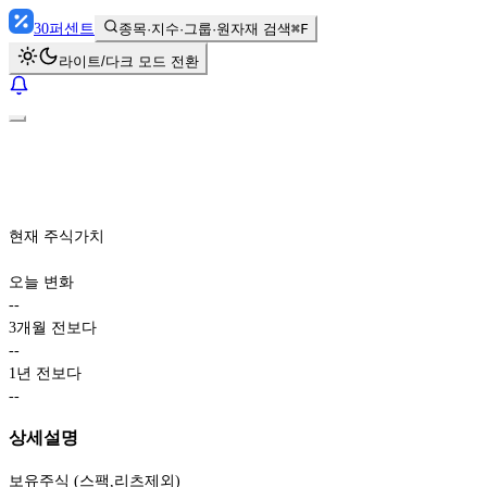
30
퍼센트
종목·지수·그룹·원자재 검색
⌘F
라이트/다크 모드 전환
현재 주식가치
오늘 변화
-
-
3개월 전보다
-
-
1년 전보다
-
-
상세설명
보유주식 (스팩,리츠제외)