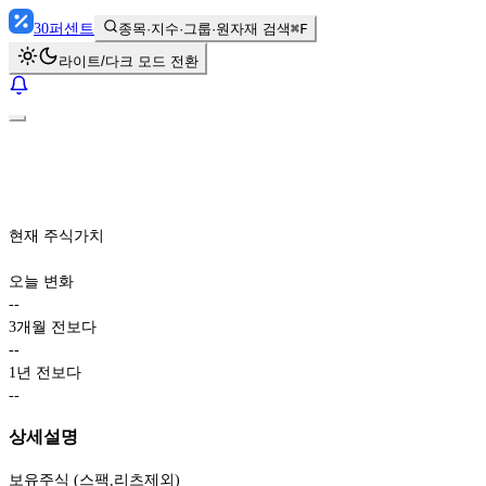
30
퍼센트
종목·지수·그룹·원자재 검색
⌘F
라이트/다크 모드 전환
현재 주식가치
오늘 변화
-
-
3개월 전보다
-
-
1년 전보다
-
-
상세설명
보유주식 (스팩,리츠제외)