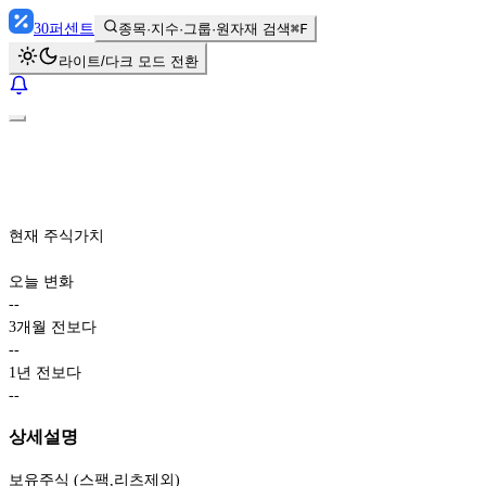
30
퍼센트
종목·지수·그룹·원자재 검색
⌘F
라이트/다크 모드 전환
현재 주식가치
오늘 변화
-
-
3개월 전보다
-
-
1년 전보다
-
-
상세설명
보유주식 (스팩,리츠제외)