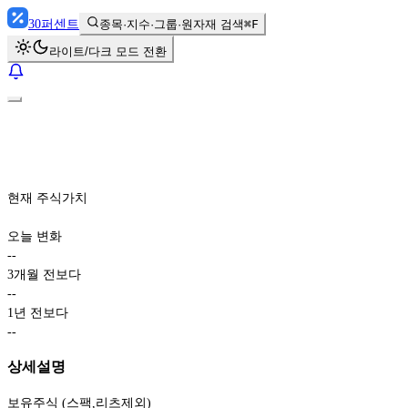
30
퍼센트
종목·지수·그룹·원자재 검색
⌘F
라이트/다크 모드 전환
현재 주식가치
오늘 변화
-
-
3개월 전보다
-
-
1년 전보다
-
-
상세설명
보유주식 (스팩,리츠제외)