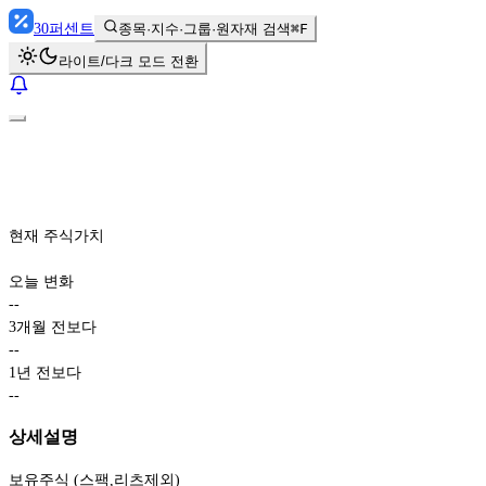
30
퍼센트
종목·지수·그룹·원자재 검색
⌘F
라이트/다크 모드 전환
현재 주식가치
오늘 변화
-
-
3개월 전보다
-
-
1년 전보다
-
-
상세설명
보유주식 (스팩,리츠제외)