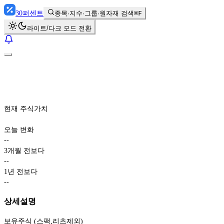
30
퍼센트
종목·지수·그룹·원자재 검색
⌘F
라이트/다크 모드 전환
현재 주식가치
오늘 변화
-
-
3개월 전보다
-
-
1년 전보다
-
-
상세설명
보유주식 (스팩,리츠제외)