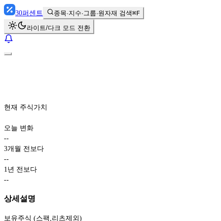
30
퍼센트
종목·지수·그룹·원자재 검색
⌘F
라이트/다크 모드 전환
현재 주식가치
오늘 변화
-
-
3개월 전보다
-
-
1년 전보다
-
-
상세설명
보유주식 (스팩,리츠제외)