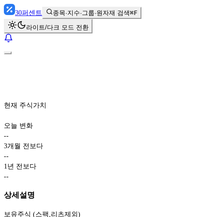
30
퍼센트
종목·지수·그룹·원자재 검색
⌘F
라이트/다크 모드 전환
현재 주식가치
오늘 변화
-
-
3개월 전보다
-
-
1년 전보다
-
-
상세설명
보유주식 (스팩,리츠제외)