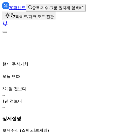
30
퍼센트
종목·지수·그룹·원자재 검색
⌘F
라이트/다크 모드 전환
현재 주식가치
오늘 변화
-
-
3개월 전보다
-
-
1년 전보다
-
-
상세설명
보유주식 (스팩,리츠제외)